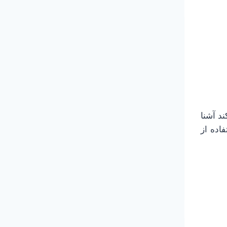
یام‌هایی که پایتون به عنوان SyntaxError صادر می‌کند آشنا
غیرمجاز مثل odd~job یا US$‎ و یا حتی استفاده از