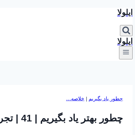
ایلولا
بازگشت
به
محتوا
ایلولا
چطور یاد بگیریم
|
خلاصه…
چطور بهتر یاد بگیریم | 41 | تجربه و تکرار