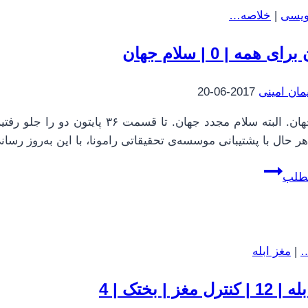
|
نویسی
|
خلاصه…
دیباگ
کردن
ای همه | 0 | سلام جهان
/
اشکال
مان امینی
2017-06-20
زدایی
واژگان
فصل
 هر حال با پشتیبانی موسسه‌ی تحقیقاتی رامونا، با این به‌روز رسان
دوم
پایتون
مطلب
برای
همه
|
0
…
|
مغز ابله
|
سلام
ترل مغز | بختک | 4
جهان