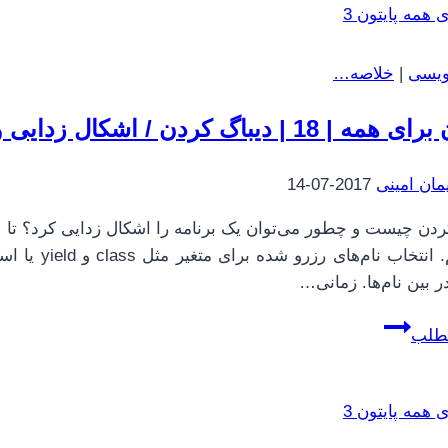
|
23
|
نویسی
|
خلاصه…
میانبر
در
18 | دیباگ کردن / اشکال زدایی واژگان فصل دوم
بررسی
عبارت‌های
مان امینی
2017-07-14
منطقی،
واژگان
و
تمرین‌های
ر بین نام‌ها. زمانی…
فصل
پایتون
۳
مطلب
برای
همه
|
18