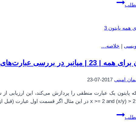
خلاصه
مطلب
کتاب
گم
کردن
سوراخ
دعا
نویسی
|
خلاصه…
اثر
اریک
میانبر در بررسی عبارت‌های منطقی، واژگان و تمرین‌های فصل ۳
بارکر
مان امینی
2017-07-23
ه پایتون یک عبارت منطقی را پردازش می‌کند، این ارزیابی ا
) >…
پایتون
مطلب
برای
همه