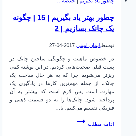
چطور یاد بگیریم
|
خلاصه…
|
حافظه
چطور بهتر یاد بگیریم | 15 | چگونه
|
4
یک چانک بسازیم | 2
|
آیتم‌ها
توسط
ایمان امینی
2017-04-27
در
در خصوص ماهیت و چگونگی ساختن چانک در
حافظه
پست قبلی صحبت‌هایی کردیم. در این نوشته کمی
کوتاه‌مدت
ریزتر می‌شویم چرا که به هر حال ساخت یک
چانک، از جمله مهم‌ترین کارها در یادگیری یک
مهارت است پس لازم است که بیشتر به آن
پرداخته شود. چانک‌ها را به دو قسمت ذهنی و
فیزیکی تقسیم می‌کنیم. با…
چطور
ادامه مطلب
بهتر