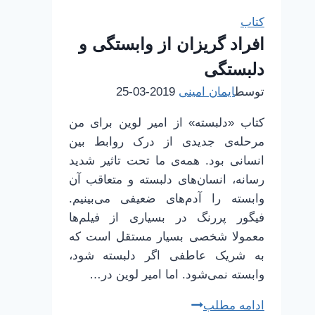
|
کتاب
2
افراد گریزان از وابستگی و
|
دلبستگی
یادگیری
و
توسط
ایمان امینی
2019-03-25
انعطاف‌پذیری
کتاب «دلبسته» از امیر لوین برای من
مغز
مرحله‌ی جدیدی از درک روابط بین
انسانی بود. همه‌ی ما تحت تاثیر شدید
رسانه، انسان‌های دلبسته و متعاقب آن
وابسته را آدم‌های ضعیفی می‌بینیم.
فیگور پررنگ در بسیاری از فیلم‌ها
معمولا شخصی بسیار مستقل است که
به شریک عاطفی اگر دلبسته شود،
وابسته نمی‌شود. اما امیر لوین در…
افراد
ادامه مطلب