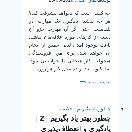
توسط
ایمان امینی
2019-05-26
یک
چه کسی است که نخواهد پیشرفت کند؟
چانک
هر چه نباشد، یادگیری یک مهارت، در
بلندمدت، حتی اگر آن مهارت جزو آن
دسته از کارهای مورد علاقه‌مان نباشد،
باعث بوجود آمدن لذتی عمیق از انجام
آن خواهد شد. برای من، فروشندگی
هیچوقت کار هیجانی یا خواستنی نبود،
اما اکنون بعد از ده سال کارِ هر روزه،…
بازی،
ادامه مطلب
مهارت،
ساخت
عادت،
چطور یاد بگیریم
|
خلاصه…
و
چطور بهتر یاد بگیریم | 2 |
شاید
یادگیری و انعطاف‌پذیری
به