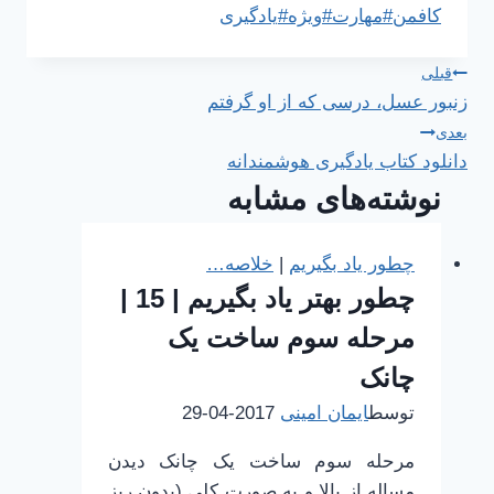
نوشته:
کافمن
#
مهارت
#
ویژه
#
یادگیری
راهبری
قبلی
زنبور عسل، درسی که از او گرفتم
نوشته
بعدی
دانلود کتاب یادگیری هوشمندانه
نوشته‌های مشابه
چطور یاد بگیریم
|
خلاصه…
چطور بهتر یاد بگیریم | 15 |
مرحله سوم ساخت یک
چانک
توسط
ایمان امینی
2017-04-29
مرحله سوم ساخت یک چانک دیدن
مساله از بالا و به صورت کلی (بدون ریز