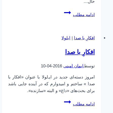
حال…
آنچه
ادامه مطلب
نمی‌بینیم
|
بچگی
افکارِ با صدا
|
ایلولا
کردن
و
افکارِ با صدا
بزرگ
شدن
توسط
ایمان امینی
2016-04-10
امروز دسته‌ای جدید در ایـ‌لولا با عنوان «افکار با
صدا » ساختم و امیدوارم که در آینده جایی باشد
برای بحث‌های «داغ» و البته «سازنده».
افکارِ
ادامه مطلب
با