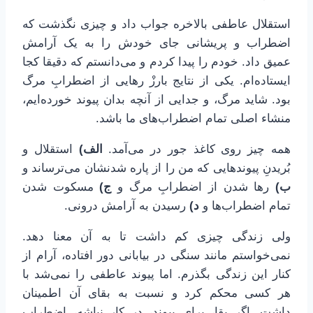
استقلال عاطفی بالاخره جواب داد و چیزی نگذشت که
اضطراب و پریشانی جای خودش را به یک آرامش
عمیق داد. خودم را پیدا کردم و می‌دانستم که دقیقا کجا
ایستاده‌ام. یکی از نتایج بارزْ رهایی از اضطرابِ مرگ
بود. شاید مرگ، و جدایی از آنچه بدان پیوند خورده‌ایم،
منشاء اصلی تمام اضطراب‌های ما باشد.
همه چیز روی کاغذ جور در می‌آمد.
الف)
استقلال و
بُریدنِ پیوندهایی که من را از پاره شدنشان می‌ترساند و
ب)
رها شدن از اضطرابِ مرگ و
ج)
مسکوت شدن
تمام اضطراب‌ها و
د)
رسیدن به آرامش درونی.
ولی زندگی چیزی کم داشت تا به آن معنا دهد.
نمی‌خواستم مانند سنگی در بیابانی دور افتاده، آرام از
کنار این زندگی بگذرم. اما پیوند عاطفی را نمی‌شد با
هر کسی محکم کرد و نسبت به بقای آن اطمینان
داشت. اگر بقا، برای پیوند، در کار نباشه، اضطراب