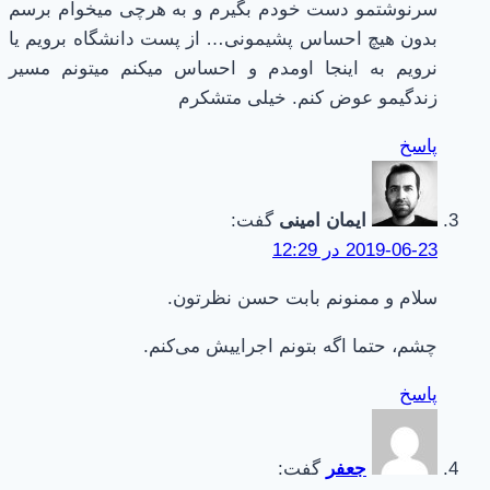
سرنوشتمو دست خودم بگیرم و به هرچی میخوام برسم
بدون هیچ احساس پشیمونی… از پست دانشگاه برویم یا
نرویم به اینجا اومدم و احساس میکنم میتونم مسیر
زندگیمو عوض کنم. خیلی متشکرم
پاسخ
ایمان امینی
گفت:
2019-06-23 در 12:29
سلام و ممنونم بابت حسن نظرتون.
چشم، حتما اگه بتونم اجراییش می‌کنم.
پاسخ
جعفر
گفت: