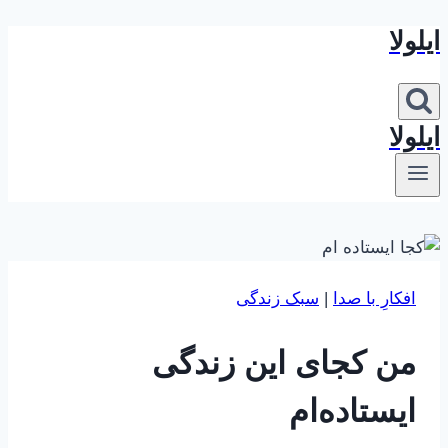
ایلولا
بازگشت
به
محتوا
ایلولا
افکارِ با صدا
|
سبک زندگی
من کجای این زندگی
ایستاده‌ام