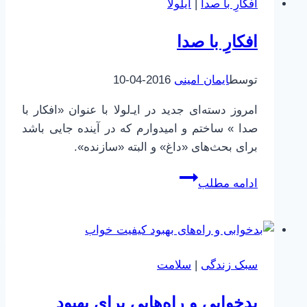
افکارِ با صدا
|
ایلولا
یا
واقعیت؟
افکارِ با صدا
توسط
ایمان امینی
2016-04-10
امروز دسته‌ای جدید در ایـ‌لولا با عنوان «افکار با
صدا » ساختم و امیدوارم که در آینده جایی باشد
برای بحث‌های «داغ» و البته «سازنده».
افکارِ
ادامه مطلب
با
صدا
سبک زندگی
|
سلامت
بدخوابی و راه‌هایی برای بهبود