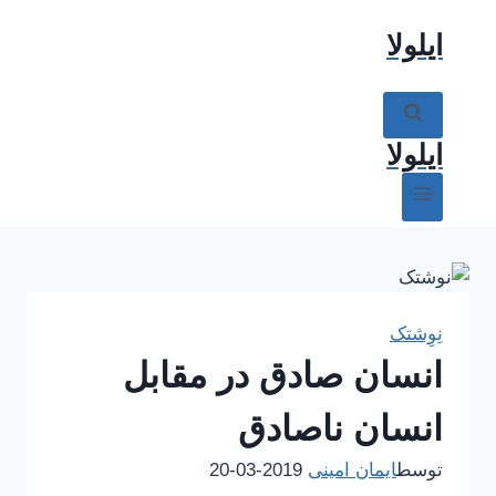
ازگشت
ایلولا
ه
حتوا
ایلولا
نِوِشتک
انسان صادق در مقابل
انسان ناصادق
توسط
ایمان امینی
2019-03-20