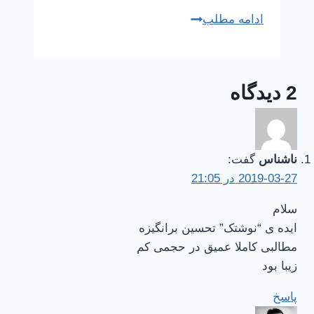
از
ادامه مطلب
حفظ
کردن
شعر
2 دیدگاه
تا
پختن
کیک
|
ناشناس
گفت:
نقش
2019-03-27 در 21:05
تقویت‌کننده‌های
مثبت
سلام
ایده ی “نوشتک” تحسین برانگیزه
مطالبی کاملا عمیق در حجمی کم
زیبا بود
پاسخ