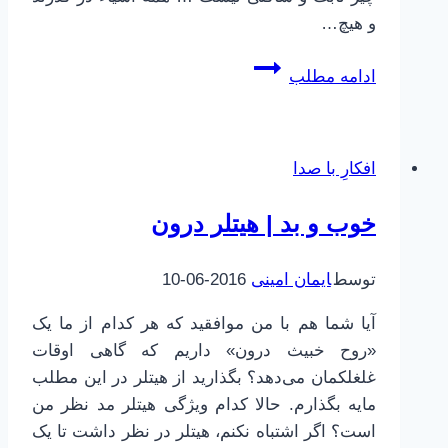
و هیچ…
مدیتیشن،
ادامه مطلب
چرا
و
چگونه!
افکارِ با صدا
خوب و بد | هیتلر درون
توسط
ایمان امینی
2016-06-10
آیا شما هم با من موافقید که هر کدام از ما یک
«روح خبیث درون» داریم که گاهی اوقات
غلغلکمان می‌دهد؟ بگذارید از هیتلر در این مطلب
مایه بگذارم. حالا کدام ویژگی هیتلر مد نظر من
است؟ اگر اشتباه نکنم، هیتلر در نظر داشت تا یک