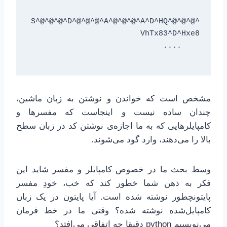
^@^@^@^S^@^@^@^D^@^@^@^A^@^@^@^A^D^HQ
مشخص است که خواندن و نوشتن به زبان ماشین،
چندان ساده نیست و اینجاست که مفسرها و
کامپایلرهایی که به ما اجازه‌ی نوشتن کد در زبان سطح
بالا را می‌دهند، وارد گود می‌شوند.
وسط بحث ما در خصوص کامپایلر و مفسر شاید این
فکر به ذهن شما خطور کند که خب، خودِ مفسر
پایتونچطور نوشته شده است. آیا پایتون در یک زبان
کامپایل‌شده نوشته شده؟ وقتی ما در خط فرمان
می‌نویسیم python دقیقا چه اتفاقی می‌افتد؟