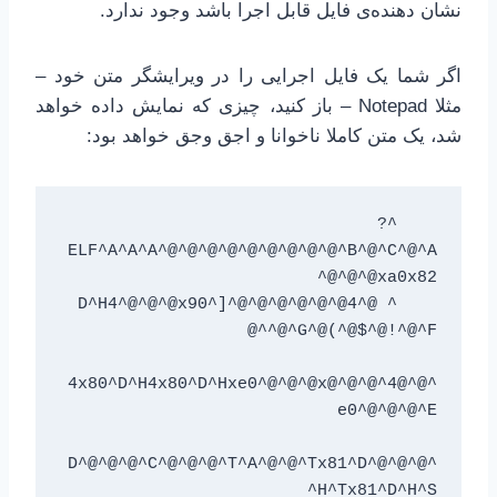
نشان دهنده‌ی فایل قابل اجرا باشد وجود ندارد.
اگر شما یک فایل اجرایی را در ویرایشگر متن خود –
مثلا Notepad – باز کنید، چیزی که نمایش داده خواهد
شد، یک متن کاملا ناخوانا و اجق وجق خواهد بود:
    ^?
ELF^A^A^A^@^@^@^@^@^@^@^@^@^B^@^C^@^A
    ^D^H4^@^@^@x90^]^@^@^@^@^@^@4^@ 
^@^@4^@^@^@4x80^D^H4x80^D^Hxe0^@^@^@x
^@^@^@^D^@^@^@^C^@^@^@^T^A^@^@^Tx81^D