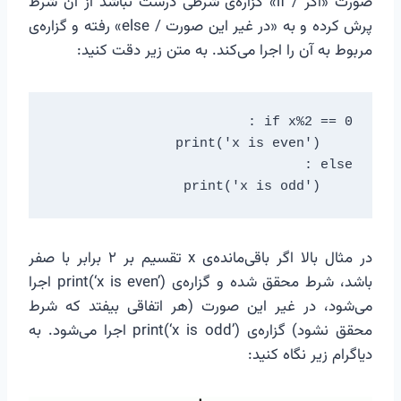
صورت «اگر / if» گزاره‌ی شرطی درست نباشد از آن شرط
پرش کرده و به «در غیر این صورت / else» رفته و گزاره‌ی
مربوط به آن را اجرا می‌کند. به متن زیر دقت کنید:
    print('x is odd')
در مثال بالا اگر باقی‌مانده‌ی x تقسیم بر ۲ برابر با صفر
باشد، شرط محقق شده و گزاره‌ی print(‘x is even’) اجرا
می‌شود، در غیر این صورت (هر اتفاقی بیفتد که شرط
محقق نشود) گزاره‌ی print(‘x is odd’) اجرا می‌شود. به
دیاگرام زیر نگاه کنید: