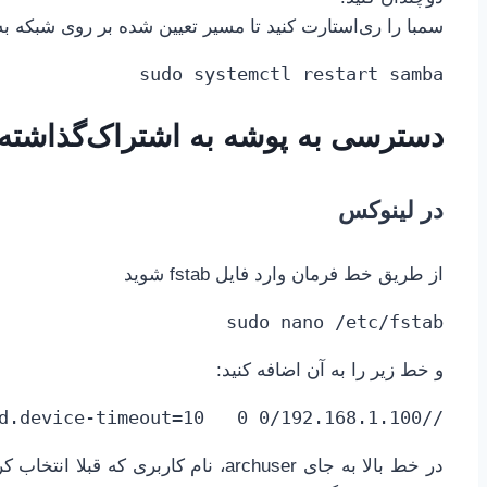
سمبا را ری‌استارت کنید تا مسیر تعیین شده بر روی شبکه ب
sudo systemctl restart samba
دسترسی به پوشه‌ به اشتراک‌گذاشته
در لینوکس
از طریق خط فرمان وارد فایل fstab شوید
sudo nano /etc/fstab
و خط زیر را به آن اضافه کنید:
//192.168.1.100/archuser/share/ /mnt/share cifs username=archuser,password=PASS,workgroup=MYGROUP,ip=192.168.1.100,noauto,x-systemd.automount,x-systemd.device-timeout=10   0 0