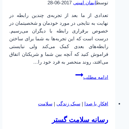
توسط
ایمان امینی
2017-06-28
تعدادی از ما بعد از تجربه‌ی چندین رابطه در
نهایت به نتایجی در مورد خودمان و شخصیتمان در
خصوص برقراری رابطه با دیگران می‌رسیم.
درست است که این تجربه‌ها به شما برای ساختن
رابطه‌های بعدی کمک می‌کند ولی نبایستی
فراموش کنید که آنچه بین شما و شریکتان اتفاق
می‌افتد، روند منحصر به فرد خود را…
رابطه
ادامه مطلب
–
عاشقانه
–
افکارِ با صدا
|
سبک زندگی
|
سلامت
و
حفظ
رسانه سلامت گستر
آن