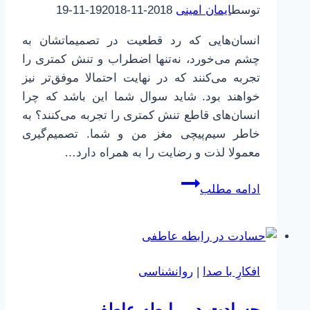
توسط
ایمان امینی
2018-11-19
2018-11-19
انسان‌هایی که رد قطعیت در تصمیماتشان به
چشم می‌خورد، نه‌تنها اضطراب و تنش کمتری را
تجربه می‌کنند که در نهایت احتمالا موفق‌تر نیز
خواهند بود. شاید سوال شما این باشد که چرا
انسان‌های قاطع تنش کمتری را تجربه می‌کنند؟ به
خاطر سیم‌پیچی مغز من و شما. تصمیم‌گیری
معمولا لذت و رضایت را به همراه دارد…
قطعیت،
ادامه مطلب
چرا
باید
انتخاب
کنیم
افکارِ با صدا
|
روانشناسی
و
راه
حسادت در رابطه عاطفی