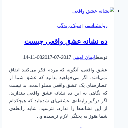
یا
دوستش
دارم؟
روانشناسی
|
سبک زندگی
مساله
این
ده نشانه عشق واقعی چیست
است!
توسط
ایمان امینی
2017-07-08
2017-11-14
عشق واقعی، آنگونه که مردم فکر می‌کنند اتفاق
نمی‌افتد. اگر می‌خواهید بدانید که عشق شما از
عصاره‌های یک عشق واقعی مملو است، بد نیست
که نگاهی به این ده نشانه عشق واقعی بیندازید.
اگر درگیر رابطه‌ی عشقی‌ای شده‌اید که هیچکدام
از این نشانه‌ها را ندارد، نترسید، شاید رابطه‌ی
شما هنوز به پختگی لازم نرسیده و…