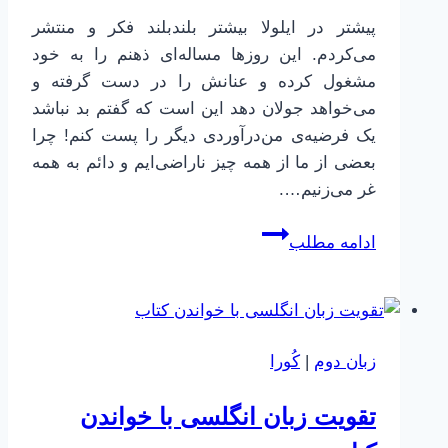
پیشتر در ایلولا بیشتر بلندبلند فکر و منتشر
می‌کردم. این روزها مساله‌ای ذهنم را به خود
مشغول کرده و عنانش را در دست گرفته و
می‌خواهد جولان دهد این است که گفتم بد نباشد
یک فرضیه‌ی من‌درآوردی دیگر را پست کنم! چرا
بعضی از ما از همه چیز ناراضی‌ایم و دائم به همه
غر می‌زنیم….
چرا
ادامه مطلب
خوش
نمی‌گذرد؟
فرضیه
نارضایتی
زبان دوم
|
کُورا
از
خود
تقویت زبان انگلسی با خواندن
و