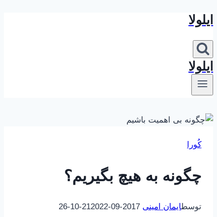
ایلولا
بازگشت
به
محتوا
ایلولا
کُورا
چگونه به هیچ بگیریم؟
توسط
ایمان امینی
2017-09-21
2022-10-26