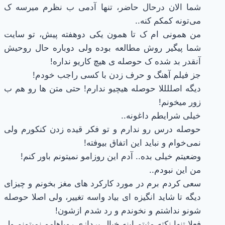
شما الان درحال حاضر، تنها آدمی ب نظرم میرسه ک
می‌تونه کمکم کنه..
من همونی ام ک تا همون یکی دوهفته پیش، تو سایت
شما پیگیر روش مطالعه بوده ولی دوباره حال روحیش
آنقدر بد شده ک حوصله ی هیچ کاریو نداره!
جز فیلم آهنگ و حرف زدن با کسی راجب خودم!
دیگه اصللللا حوصله هیچیو ندارم! حتی متن ها رو هم ب
زور میخونم!
خیلی شرایطم داغونه..
حوصله درس رو ندارم و تو فکر قیده زدن کنکورم ولی
نمی‌خوام و نباید این اتفاق بیوفته!
وضعیتم خیلی بده.. آدم این روزامو نمیتونم باور کنم!
من این نبودم..
سعی کردم برم در مورد کارکرد های مغز بخونم و چیزای
دیگه تا شاید انگیزه ای بیاد واسه تغییر، ولی اصلا حوصله
شونو نداشتم و نخوندم و رد شدم ازشون!
فعلا تنها نکته مثبتم اینه،خیال پردازی رویاهامو نمیتونم ول