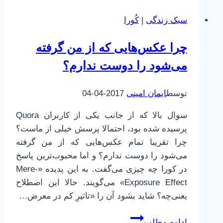
هوش
سبک زندگی
|
کُورا
احساسی
چیست؟
چرا عکس‌هایی که از من گرفته
البته
به
می‌شود را دوست ندارم؟
زبان
ساده!
توسط
ایمان امینی
2017-04-04
سوال بالا که از جانب یکی از کاربران Quora
پرسیده شده بود، احتمالا پرسش خیلی از ماست؟
چرا تقریبا تمام عکس‌هایی که از من گرفته
می‌شود را دوست ندارم؟ و اما محبوب‌ترین پاسخ
در کورا چه چیزی می‌گفت. به این پدیده «Mere-
Exposure Effect» می‌گویند. حالا این اصطلاح
یعنی‌چه؟ شاید بشود آن را «تاثیرِ کم در معرض…
چرا
ادامه مطلب