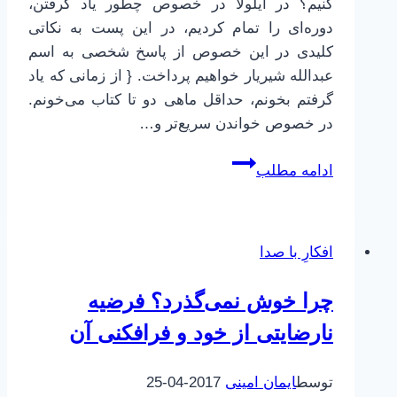
کنیم؟ در ایلولا در خصوص چطور یاد گرفتن،
دوره‌ای را تمام کردیم، در این پست به نکاتی
کلیدی در این خصوص از پاسخ شخصی به اسم
عبدالله شیریار خواهیم پرداخت. { از زمانی که یاد
گرفتم بخونم، حداقل ماهی دو تا کتاب می‌خونم.
در خصوص خواندن سریع‌تر و…
چطور
ادامه مطلب
خودمان
را
برای
افکارِ با صدا
یادگیری
سریع‌تر
چرا خوش نمی‌گذرد؟ فرضیه
آماده
کنیم
نارضایتی از خود و فرافکنی آن
توسط
ایمان امینی
2017-04-25