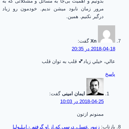
بدونیم و اهمیت بی‌جا به مسائل و مشکلاتی که به
مرور زمان نابود میشن ندیم. خودمون رو زیاد
درگیر نکنیم. همین.
Xn
گفت:
2018-04-18 در 20:35
عالي، خيلي زياد💕 قلب به توان قلب
پاسخ
ایمان امینی
گفت:
2018-04-25 در 10:03
ممنونم ازتون
بازتاب:
زنبور عسل، درسی که از او گرفتم - ایـلـولـا