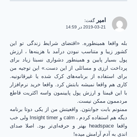
امیر
گفت:
2019-03-21 در 14:59
بله واقعا همینطوره. «اقتضای شرایط زندگی تو این
کشور زیبا و متناسب نبودن درآمد با هزینه‌ها ، ارزش
پول بسیار پایین و همینطور دشواری نسبتا زیاد برای
پرداخت ارزی و مسائلی از این دست.» این توجیه من
برای استفاده از برنامه‌های کرک شده یا غیرقانونیه.
کاری هم واقعا نمیشه بابتش کرد. واقعا خرید نرم‌افزار
با این قیمتا و ارزش پول پایینمون واسه اکثریت قاطع
مردممون ممکن نیست.
ممنونم بابت جوابتون. واقعیتش من از یکی دوتا برنامه
دیگه هم استفاده کردم ، calm و Insight timer ولی خب
واقعا headspace بهتر و حرفه‌ای‌تر بود. اصلا صدای
اندی به آدم آرامش میده!